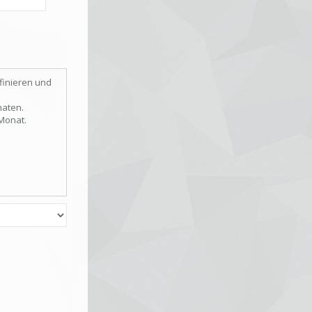
finieren und
naten.
 Monat.