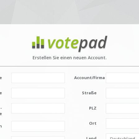
Erstellen Sie einen neuen Account.
e
Account/Firma
e
Straße
-
PLZ
e
Ort
n
Land