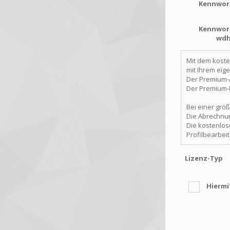
Kennwor
Kennwor
wdh
Mit dem koste
mit Ihrem eig
Der Premium-A
Der Premium-F
Bei einer größ
Die Abrechnun
Die kostenlos
Profilbearbei
Lizenz-Typ
Hiermi